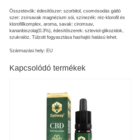
Összetevők: édesítőszer: szorbitol, csomósodás gátló
szer: zsírsavak magnézium sói, színezék: réz-klorofil és
klorofillkomplex, aroma, savak: ciromsav,
kananbiszolaj(0.3%), édesítőszerek: szteviol-glikozidok,
szukralóz. Túlzott fogyasztása hashajtó hatású lehet.
Származási hely: EU
Kapcsolódó termékek