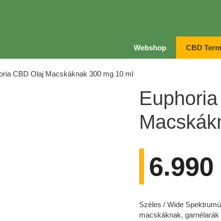
Webshop
CBD Term
oria CBD Olaj Macskáknak 300 mg 10 ml
Euphoria
Macskákn
6.990
Széles / Wide Spektrumú 
macskáknak, garnélarák 