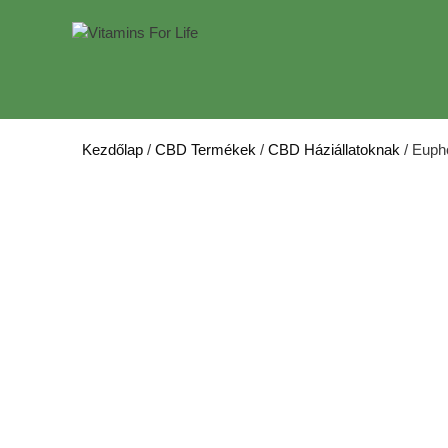
Kilépés
a
tartalomba
Kezdőlap
/
CBD Termékek
/
CBD Háziállatoknak
/ Euph