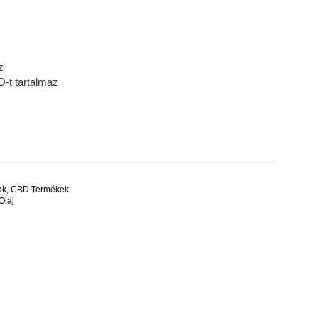
z
-t tartalmaz
ak
,
CBD Termékek
Olaj