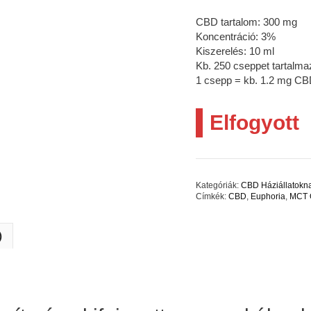
CBD tartalom: 300 mg
Koncentráció: 3%
Kiszerelés: 10 ml
Kb. 250 cseppet tartalma
1 csepp = kb. 1.2 mg CBD
Elfogyott
Kategóriák:
CBD Háziállatokn
Címkék:
CBD
,
Euphoria
,
MCT 
)