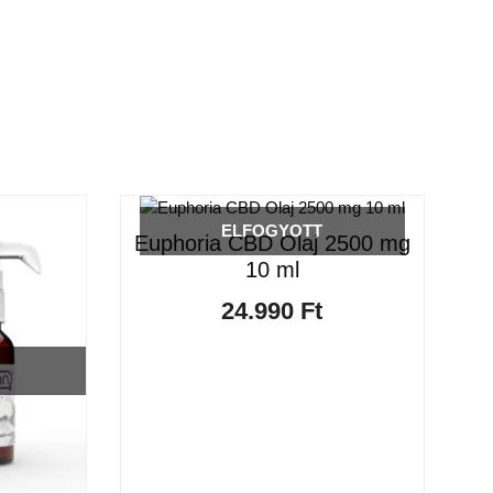
ELFOGYOTT
Euphoria CBD Olaj 2500 mg
10 ml
24.990
Ft