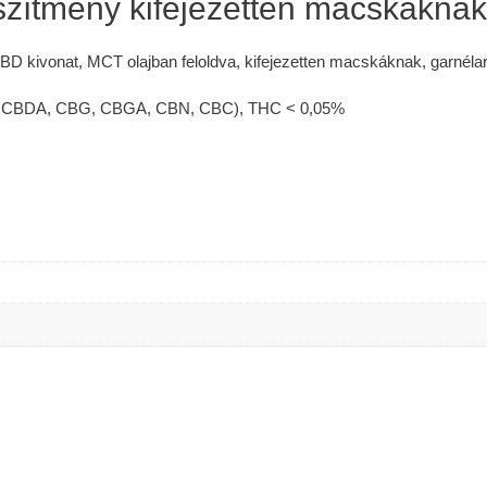
zítmény kifejezetten macskáknak
kivonat, MCT olajban feloldva, kifejezetten macskáknak, garnélará
BD, CBDA, CBG, CBGA, CBN, CBC), THC < 0,05%