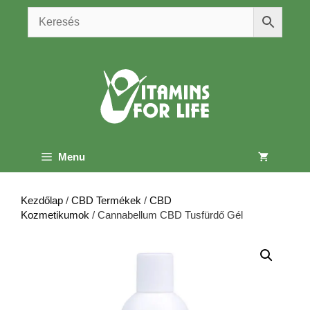
Kilépés
a
tartalomba
Menu
Kezdőlap
/
CBD Termékek
/
CBD
Kozmetikumok
/ Cannabellum CBD Tusfürdő Gél