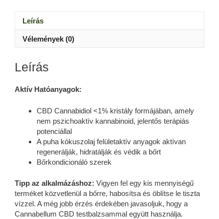
Leírás
Vélemények (0)
Leírás
Aktív Hatóanyagok:
CBD Cannabidiol <1% kristály formájában, amely
nem pszichoaktív kannabinoid, jelentős terápiás
potenciállal
A puha kókuszolaj felületaktív anyagok aktívan
regenerálják, hidratálják és védik a bőrt
Bőrkondicionáló szerek
Tipp az alkalmázáshoz:
Vigyen fel egy kis mennyiségű
terméket közvetlenül a bőrre, habosítsa és öblítse le tiszta
vízzel.
A még jobb érzés érdekében javasoljuk, hogy a
Cannabellum CBD testbalzsammal együtt használja.