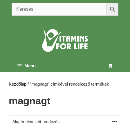
Kilépés
a
tartalomba
Menu
Kezdőlap
/ “magnagt” címkével rendelkező termékek
magnagt