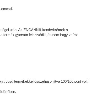
alommal.
hézségei után. Az ENCANN® kenderkrémek a
re a termék gyorsan felszívódik, és nem hagy zsíros
en típusú termékekkel összehasonlítva 100/100 pont volt!
désében.