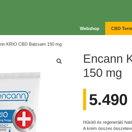
Webshop
CBD Term
ann KRIO CBD Balzsam 150 mg
Encann 
150 mg
5.490
Hűsítő és regeneráló ha
A krém összes összetevő