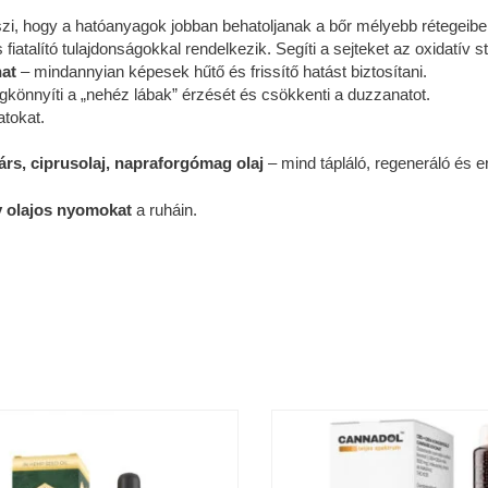
zi, hogy a hatóanyagok jobban behatoljanak a bőr mélyebb rétegeibe.
iatalító tulajdonságokkal rendelkezik. Segíti a sejteket az oxidatív
nat
– mindannyian képesek hűtő és frissítő hatást biztosítani.
könnyíti a „nehéz lábak” érzését és csökkenti a duzzanatot.
atokat.
rs, ciprusolaj, napraforgómag olaj
– mind tápláló, regeneráló és e
 olajos nyomokat
a ruháin.