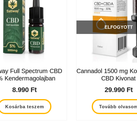
ELFOGYOTT
way Full Spectrum CBD
Cannadol 1500 mg Kon
% Kendermagolajban
CBD Kivonat
8.990
Ft
29.990
Ft
Kosárba teszem
Tovább olvaso