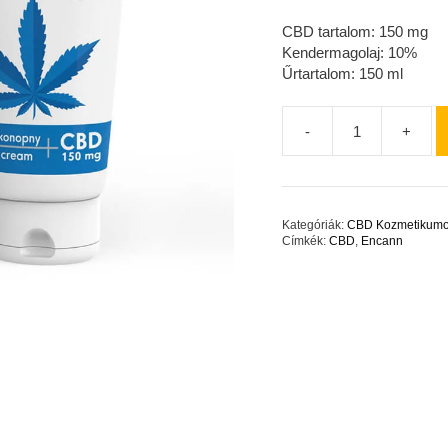
CBD tartalom: 150 mg
Kendermagolaj: 10%
Űrtartalom: 150 ml
-
+
Encann
KRIO
CBD
Balzsam
150
Kategóriák:
CBD Kozmetikum
Címkék:
CBD
,
Encann
mg
mennyiség