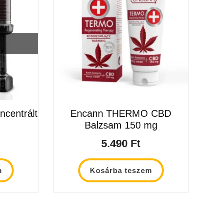
centrált
Encann THERMO CBD
Balzsam 150 mg
5.490
Ft
m
Kosárba teszem