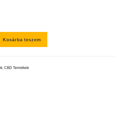
Kosárba teszem
ok
,
CBD Termékek