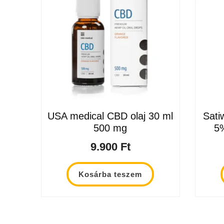
USA medical CBD olaj 30 ml
Sati
500 mg
5
9.900
Ft
Kosárba teszem