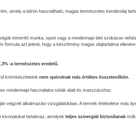
m, amely a bőrön használható, magas természetes kenderolaj tart
ségük kimerítő munka, sport vagy a mindennapi élet szokásos ne
tív formula azt jelenti, hogy a készítmény magas olajtartalma ellené
,3% -a természetes eredetű.
vül krémkészleteink
nem spórolnak más értékes összetevőkön.
es mindennapi használatra ruhák alatt és masszázshoz.
ján végzett alkalmazási vizsgálatokban. A termék értékelése más ily
i kivonatokat tartalmaz, amelyek
teljes szinergiát biztosítanak
műkö