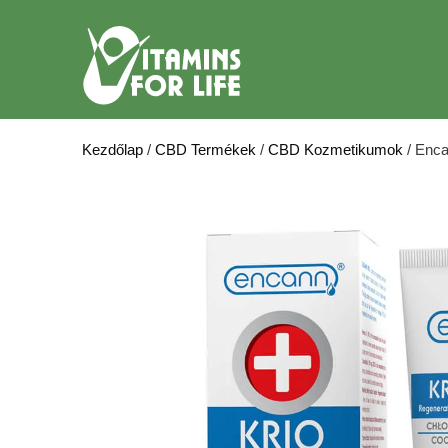
Kilépés
a
tartalomba
Kezdőlap
/
CBD Termékek
/
CBD Kozmetikumok
/ Enc