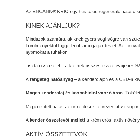
Az ENCANN® KRIO egy hűsítő és regeneráló hatású kré
KINEK AJÁNLJUK?
Mindazok számára, akiknek gyors segítségre van szük
körülményektől függetlenül támogatják testét. Az innova
nyomokat a ruhákon.
Tiszta összetétel – a krémek összes összetevőjének
97
A
rengeteg hatóanyag
– a kenderolajon és a CBD-n kí
Magas kenderolaj és kannabidiol vonzó áron.
Tökélet
Megerősített hatás az önkéntesek reprezentatív csoport
A
kender összetevői mellett
a krém erős, aktív növény
AKTÍV ÖSSZETEVŐK