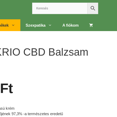
ékek
Szexpatika
A fiókom
KRIO CBD Balzsam
Ft
tású krém
jének 97,3% -a természetes eredetű