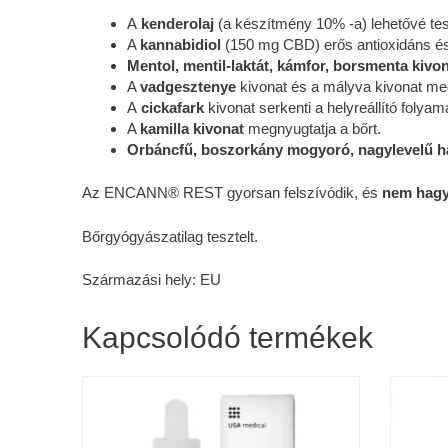
A
kenderolaj
(a készítmény 10% -a) lehetővé tes
A
kannabidiol
(150 mg CBD) erős antioxidáns és f
Mentol, mentil-laktát, kámfor, borsmenta kivo
A
vadgesztenye
kivonat és a mályva kivonat meg
A
cickafark
kivonat serkenti a helyreállító folyam
A
kamilla kivonat
megnyugtatja a bőrt.
Orbáncfű, boszorkány mogyoró, nagylevelű há
Az ENCANN® REST gyorsan felszívódik, és
nem hagy
Bőrgyógyászatilag tesztelt.
Származási hely: EU
Kapcsolódó termékek